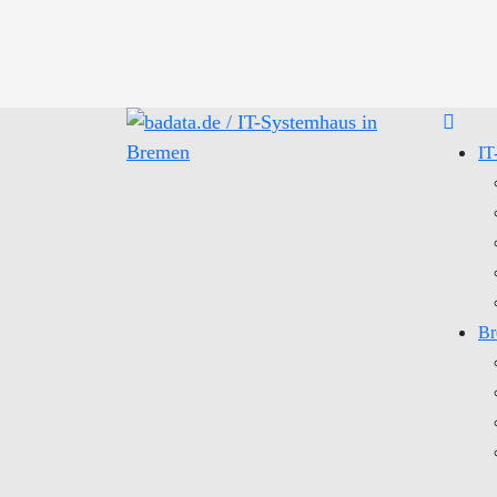
IT
Br