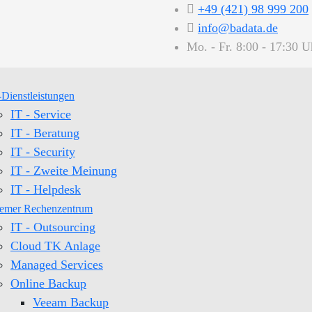
+49 (421) 98 999 200
info@badata.de
Mo. - Fr. 8:00 - 17:30 U
-Dienstleistungen
IT - Service
IT - Beratung
IT - Security
IT - Zweite Meinung
IT - Helpdesk
emer Rechenzentrum
IT - Outsourcing
Cloud TK Anlage
Managed Services
Online Backup
Veeam Backup