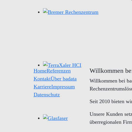
Willkommen bei
Home
Referenzen
Kontakt
Über badata
Willkommen bei bada
Karriere
Impressum
Rechenzentrumslös
Datenschutz
Seit 2010 bieten wir
Unsere Kunden setz
überregionalen Fir